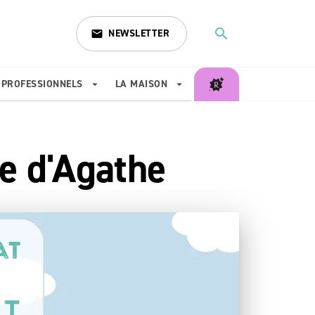
search
NEWSLETTER
email
search
PROFESSIONNELS
LA MAISON
arrow_drop_down
arrow_drop_down
e d'Agathe