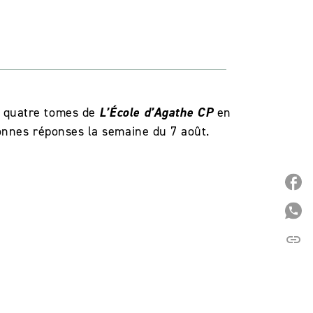
 quatre tomes de
L’École d’Agathe CP
en
bonnes réponses la semaine du 7 août.
P
P
link
C