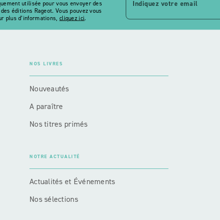
Indiquez votre email
quement utilisée pour vous envoyer des
s des éditions Rageot. Vous pouvez vous
r plus d’informations,
cliquez ici
.
NOS LIVRES
Nouveautés
A paraître
Nos titres primés
NOTRE ACTUALITÉ
Actualités et Événements
Nos sélections