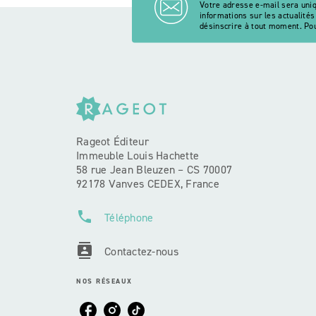
Votre adresse e-mail sera uni
informations sur les actualité
désinscrire à tout moment. Pou
Rageot Éditeur
Immeuble Louis Hachette
58 rue Jean Bleuzen – CS 70007
92178 Vanves CEDEX, France
phone
Téléphone
contacts
Contactez-nous
NOS RÉSEAUX