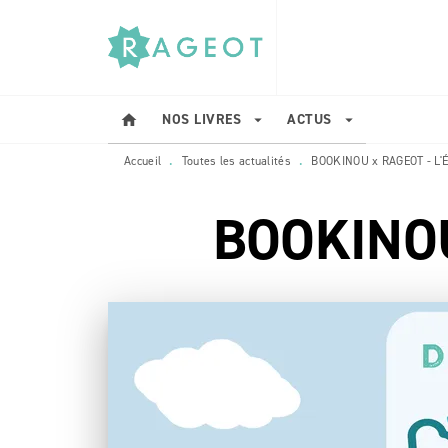
MENU
RECHERCHE
CONTENU
NOS LIVRES
ACTUS
home
arrow_drop_down
arrow_drop_down
Accueil
Toutes les actualités
BOOKINOU x RAGEOT - L'É
•
•
BOOKINOU 