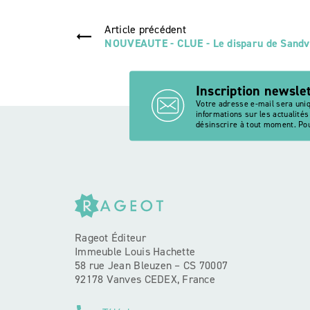
Article précédent
NOUVEAUTE - CLUE - Le disparu de Sandv
Inscription newsle
Votre adresse e-mail sera uni
informations sur les actualité
désinscrire à tout moment. Pou
Rageot Éditeur
Immeuble Louis Hachette
58 rue Jean Bleuzen – CS 70007
92178 Vanves CEDEX, France