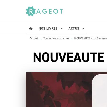
MENU
RECHERCHE
CONTENU
NOS LIVRES
ACTUS
home
arrow_drop_down
arrow_drop_down
Accueil
Toutes les actualités
NOUVEAUTE - Un Serment 
•
•
NOUVEAUTE - 