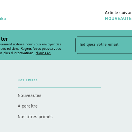
Article suiva
ika
NOUVEAUTE - 
tter
Indiquez votre email
quement utilisée pour vous envoyer des
s des éditions Rageot. Vous pouvez vous
r plus d’informations,
cliquez ici
.
NOS LIVRES
Nouveautés
A paraître
Nos titres primés