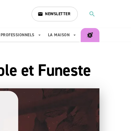
search
NEWSLETTER
email
search
PROFESSIONNELS
LA MAISON
arrow_drop_down
arrow_drop_down
le et Funeste