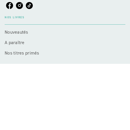
NOS LIVRES
Nouveautés
A paraître
Nos titres primés
NOTRE ACTUALITÉ
Actualités et Événements
Nos sélections
LA MAISON