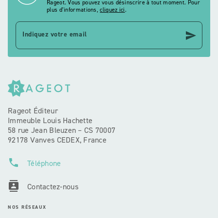
Rageot. Vous pouvez vous désinscrire à tout moment. Pour
plus d’informations,
cliquez ici
.
send
Indiquez votre email
Rageot Éditeur
Immeuble Louis Hachette
58 rue Jean Bleuzen – CS 70007
92178 Vanves CEDEX, France
phone
Téléphone
contacts
Contactez-nous
NOS RÉSEAUX