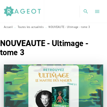
MENU
RECHERCHE
CONTENU
search
menu
PIED DE PAGE
Accueil
Toutes les actualités
NOUVEAUTE - Ultimage - tome 3
•
•
NOUVEAUTE - Ultimage -
tome 3