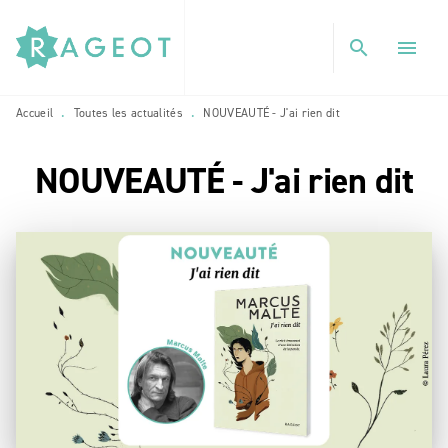
MENU
RECHERCHE
CONTENU
search
menu
PIED DE PAGE
Accueil
Toutes les actualités
NOUVEAUTÉ - J'ai rien dit
•
•
NOUVEAUTÉ - J'ai rien dit