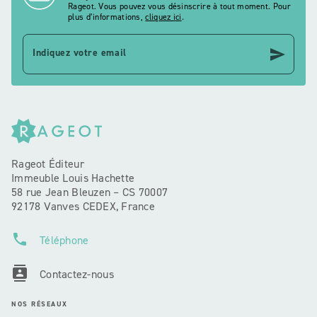
Rageot. Vous pouvez vous désinscrire à tout moment. Pour
plus d’informations,
cliquez ici
.
send
Indiquez votre email
Rageot Éditeur
Immeuble Louis Hachette
58 rue Jean Bleuzen – CS 70007
92178 Vanves CEDEX, France
phone
Téléphone
contacts
Contactez-nous
NOS RÉSEAUX