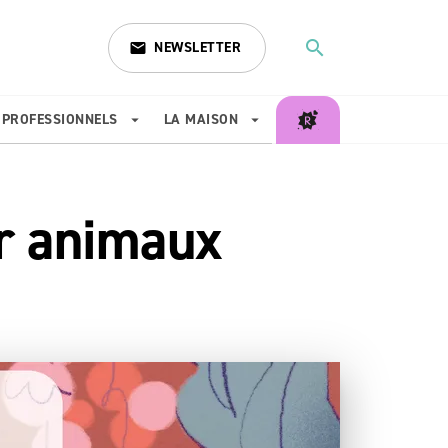
search
NEWSLETTER
email
search
PROFESSIONNELS
LA MAISON
arrow_drop_down
arrow_drop_down
r animaux