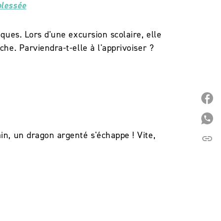
blessée
iques. Lors d'une excursion scolaire, elle
che. Parviendra-t-elle à l'apprivoiser ?
P
P
in, un dragon argenté s'échappe ! Vite,
link
C