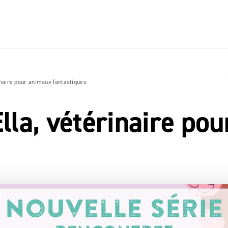
PIED DE PAGE
naire pour animaux fantastiques
la, vétérinaire pou