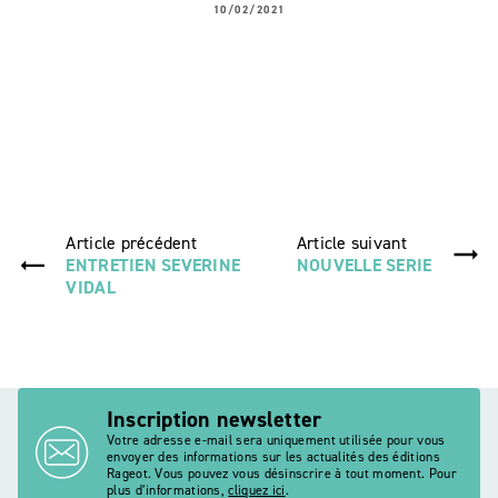
10/02/2021
Article précédent
Article suivant
ENTRETIEN SEVERINE
NOUVELLE SERIE
VIDAL
Inscription newsletter
Votre adresse e-mail sera uniquement utilisée pour vous
envoyer des informations sur les actualités des éditions
Rageot. Vous pouvez vous désinscrire à tout moment. Pour
plus d’informations,
cliquez ici
.