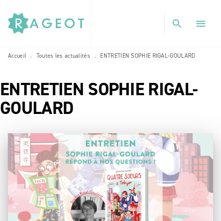
MENU
RECHERCHE
CONTENU
search
menu
PIED DE PAGE
Accueil
Toutes les actualités
ENTRETIEN SOPHIE RIGAL-GOULARD
•
•
ENTRETIEN SOPHIE RIGAL-
GOULARD