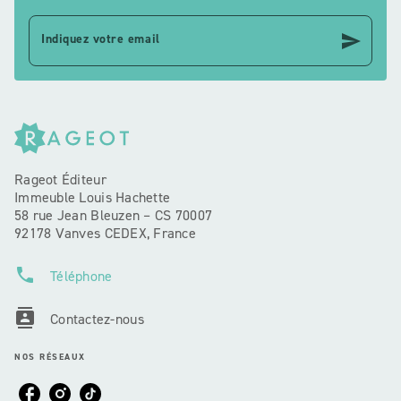
send
Indiquez votre email
Rageot Éditeur
Immeuble Louis Hachette
58 rue Jean Bleuzen – CS 70007
92178 Vanves CEDEX, France
phone
Téléphone
contacts
Contactez-nous
NOS RÉSEAUX