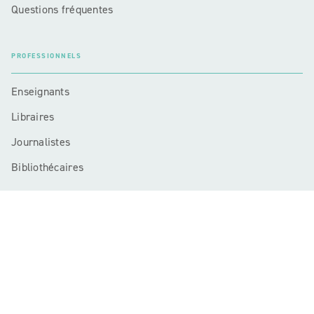
Questions fréquentes
PROFESSIONNELS
Enseignants
Libraires
Journalistes
Bibliothécaires
Mentions légales
CGU
Charte de référencement
Données personnelles