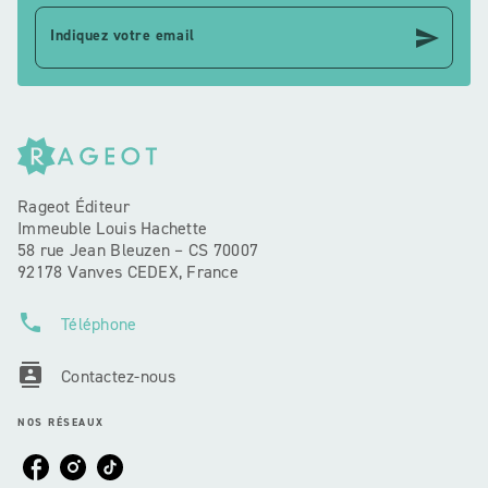
send
Indiquez votre email
Rageot Éditeur
Immeuble Louis Hachette
58 rue Jean Bleuzen – CS 70007
92178 Vanves CEDEX, France
phone
Téléphone
contacts
Contactez-nous
NOS RÉSEAUX