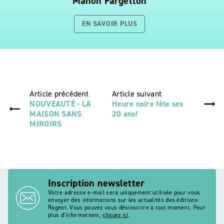
Manon Fargetton
EN SAVOIR PLUS
Article précédent
Article suivant
NOUVEAUTÉ - LA
Heure noire fête ses
MAISON SANS
20 ans!
MIROIRS
Inscription newsletter
Votre adresse e-mail sera uniquement utilisée pour vous
envoyer des informations sur les actualités des éditions
Rageot. Vous pouvez vous désinscrire à tout moment. Pour
plus d’informations,
cliquez ici
.