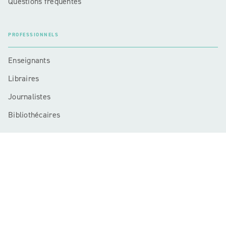
Questions fréquentes
PROFESSIONNELS
Enseignants
Libraires
Journalistes
Bibliothécaires
Mentions légales
CGU
Charte de référencement
Données personnelles
Règlement cadre jeux-concours