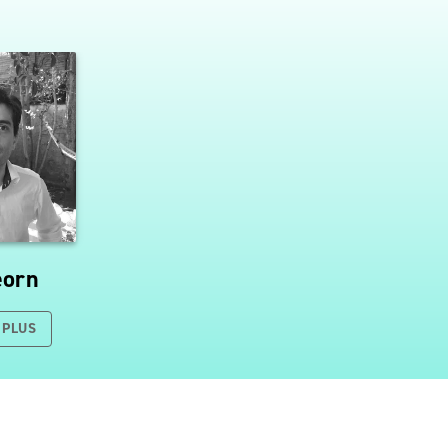
eorn
 PLUS