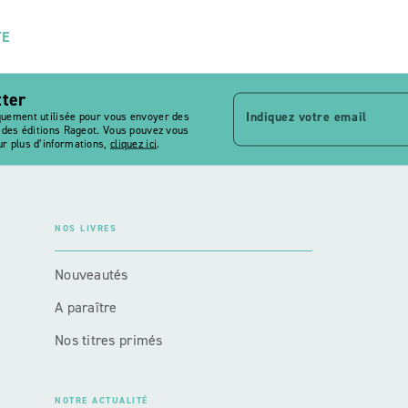
TE
tter
Indiquez votre email
quement utilisée pour vous envoyer des
s des éditions Rageot. Vous pouvez vous
r plus d’informations,
cliquez ici
.
NOS LIVRES
Nouveautés
A paraître
Nos titres primés
NOTRE ACTUALITÉ