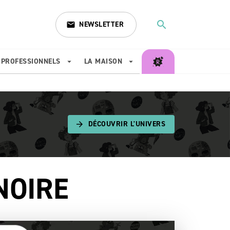
search
NEWSLETTER
email
search
PROFESSIONNELS
LA MAISON
arrow_drop_down
arrow_drop_down
DÉCOUVRIR L'UNIVERS
arrow_forward
NOIRE