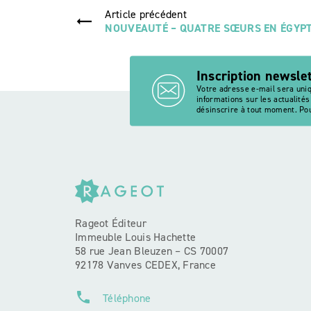
Article précédent
NOUVEAUTÉ – QUATRE SŒURS EN ÉGYP
Inscription newsle
Votre adresse e-mail sera uni
informations sur les actualité
désinscrire à tout moment. Pou
Rageot Éditeur
Immeuble Louis Hachette
58 rue Jean Bleuzen – CS 70007
92178 Vanves CEDEX, France
phone
Téléphone