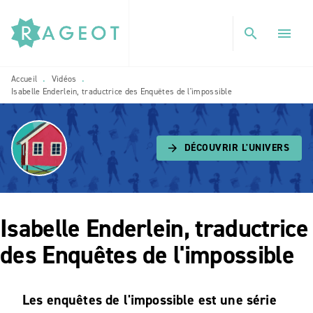
MENU
RECHERCHE
CONTENU
search
menu
PIED DE PAGE
Accueil
Vidéos
•
•
Isabelle Enderlein, traductrice des Enquêtes de l'impossible
DÉCOUVRIR L'UNIVERS
arrow_forward
Isabelle Enderlein, traductrice
des Enquêtes de l'impossible
Les enquêtes de l'impossible est une série