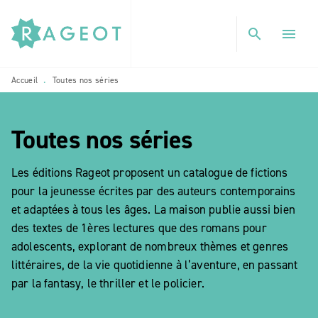
MENU
RECHERCHE
CONTENU
search
menu
PIED DE PAGE
Accueil
Toutes nos séries
•
Toutes nos séries
etoile_blanch
Les éditions Rageot proposent un catalogue de fictions
pour la jeunesse écrites par des auteurs contemporains
et adaptées à tous les âges. La maison publie aussi bien
des textes de 1ères lectures que des romans pour
adolescents, explorant de nombreux thèmes et genres
littéraires, de la vie quotidienne à l’aventure, en passant
par la fantasy, le thriller et le policier.