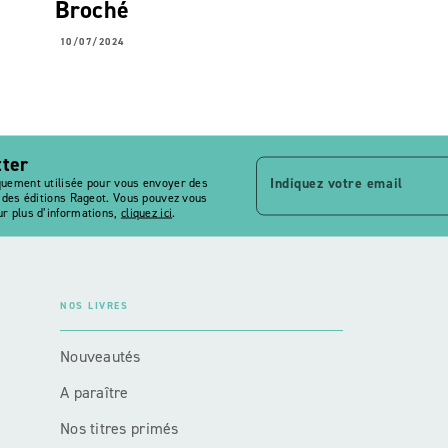
Broché
10/07/2024
tter
Indiquez votre email
quement utilisée pour vous envoyer des
s des éditions Rageot. Vous pouvez vous
r plus d’informations,
cliquez ici
.
NOS LIVRES
Nouveautés
A paraître
Nos titres primés