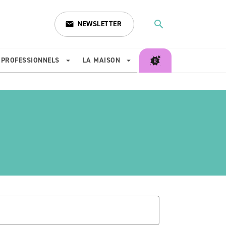
search
NEWSLETTER
email
search
PROFESSIONNELS
LA MAISON
arrow_drop_down
arrow_drop_down