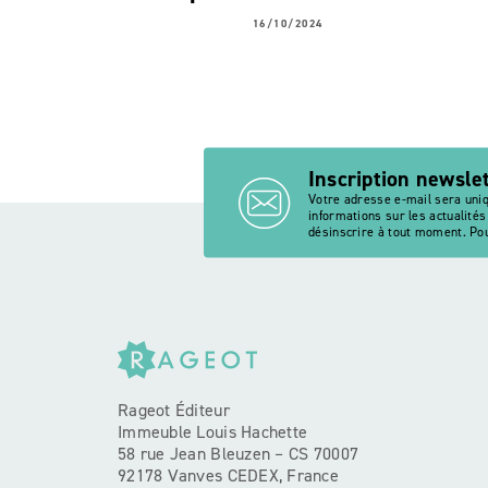
16/10/2024
Inscription newsle
Votre adresse e-mail sera uni
informations sur les actualité
désinscrire à tout moment. Pou
Rageot Éditeur
Immeuble Louis Hachette
58 rue Jean Bleuzen – CS 70007
92178 Vanves CEDEX, France