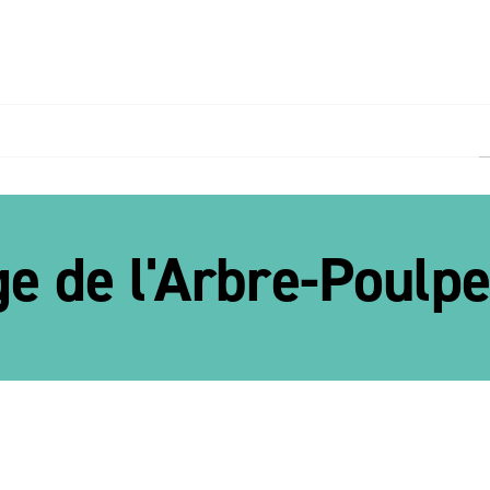
PIED DE PAGE
ge de l'Arbre-Poulp
nche