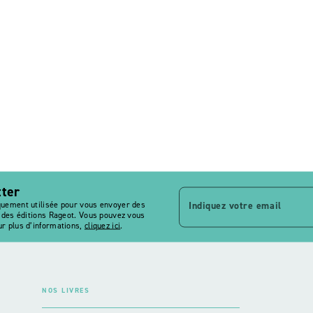
tter
Indiquez votre email
quement utilisée pour vous envoyer des
s des éditions Rageot. Vous pouvez vous
r plus d’informations,
cliquez ici
.
NOS LIVRES