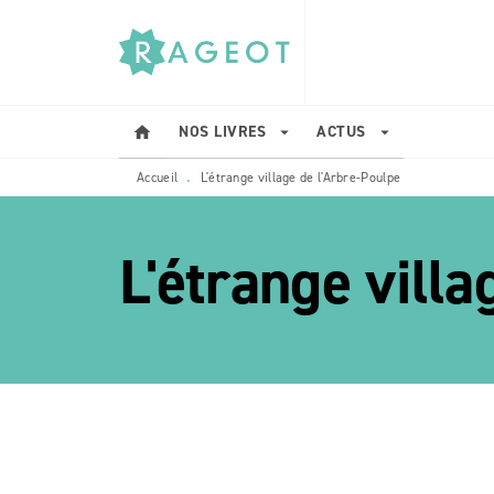
MENU
RECHERCHE
CONTENU
NOS LIVRES
ACTUS
home
arrow_drop_down
arrow_drop_down
Accueil
L'étrange village de l'Arbre-Poulpe
•
L'étrange villa
etoile_bla