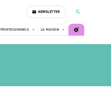
search
NEWSLETTER
email
search
PROFESSIONNELS
LA MAISON
arrow_drop_down
arrow_drop_down