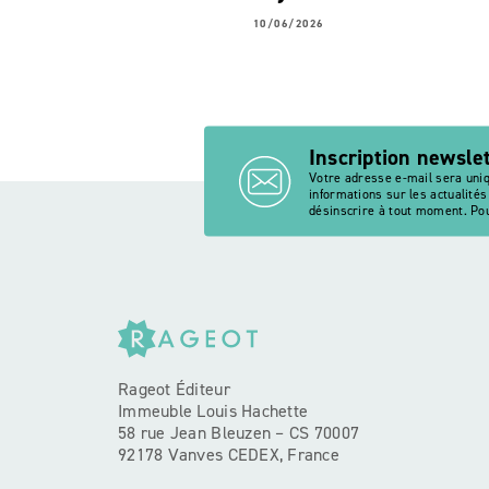
10/06/2026
Inscription newsle
Votre adresse e-mail sera uni
informations sur les actualité
désinscrire à tout moment. Pou
Rageot Éditeur
Immeuble Louis Hachette
58 rue Jean Bleuzen – CS 70007
92178 Vanves CEDEX, France