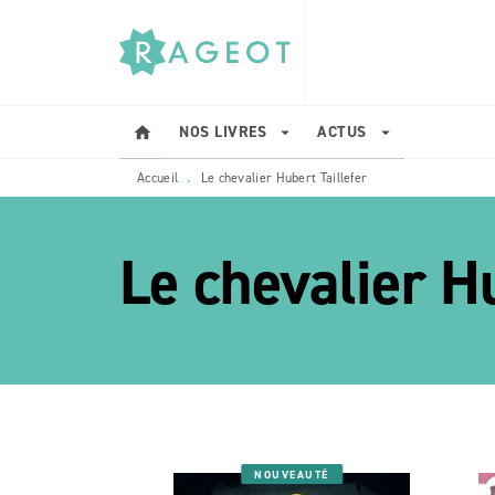
MENU
RECHERCHE
CONTENU
NOS LIVRES
ACTUS
home
arrow_drop_down
arrow_drop_down
Accueil
Le chevalier Hubert Taillefer
•
Le chevalier Hu
etoile_bla
NOUVEAUTÉ