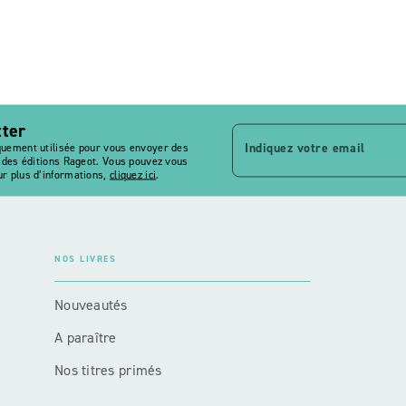
tter
Indiquez votre email
quement utilisée pour vous envoyer des
s des éditions Rageot. Vous pouvez vous
r plus d’informations,
cliquez ici
.
NOS LIVRES
Nouveautés
A paraître
Nos titres primés