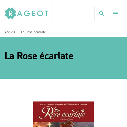
MENU
RECHERCHE
CONTENU
search
menu
PIED DE PAGE
Accueil
La Rose écarlate
•
La Rose écarlate
etoile_blanch