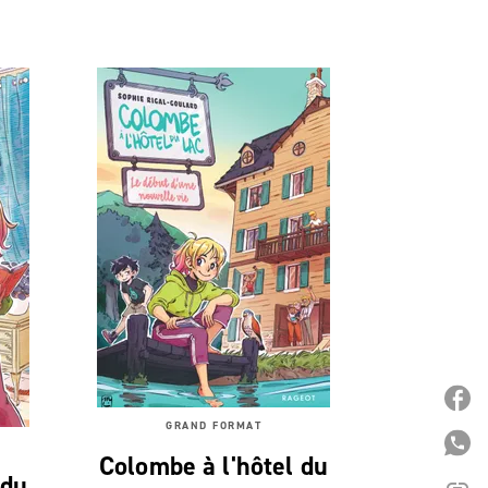
P
GRAND FORMAT
P
Colombe à l'hôtel du
 du
link