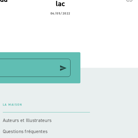
C
lac
04/05/2022
send
LA MAISON
Auteurs et Illustrateurs
Questions fréquentes