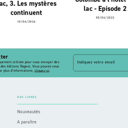
ac, 3. Les mystères
lac - Episode 2
continuent
05/04/2023
10/04/2024
tter
Indiquez votre email
quement utilisée pour vous envoyer des
s des éditions Rageot. Vous pouvez vous
r plus d’informations,
cliquez ici
.
NOS LIVRES
Nouveautés
A paraître