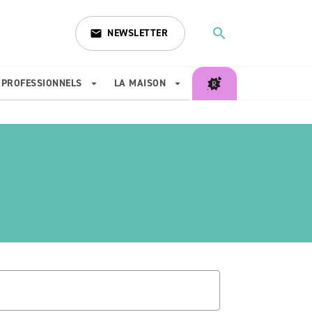
search
NEWSLETTER
email
search
PROFESSIONNELS
LA MAISON
arrow_drop_down
arrow_drop_down