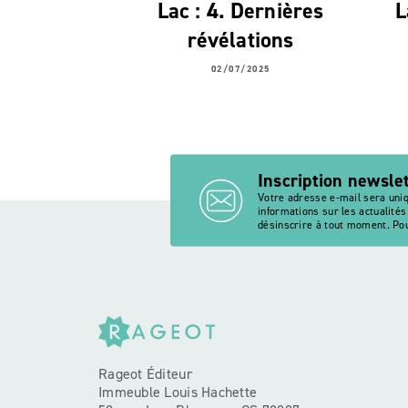
Lac : 4. Dernières
L
révélations
02/07/2025
Inscription newsle
Votre adresse e-mail sera uni
informations sur les actualité
désinscrire à tout moment. Pou
Rageot Éditeur
Immeuble Louis Hachette