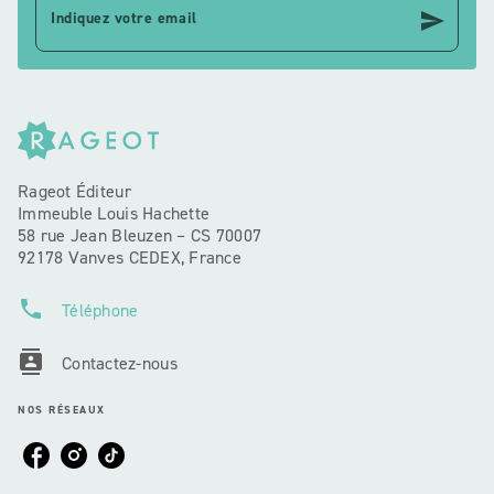
send
Indiquez votre email
Rageot Éditeur
Immeuble Louis Hachette
58 rue Jean Bleuzen – CS 70007
92178 Vanves CEDEX, France
phone
Téléphone
contacts
Contactez-nous
NOS RÉSEAUX