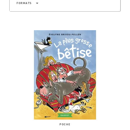
arrow_drop_down
FORMATS
POCHE