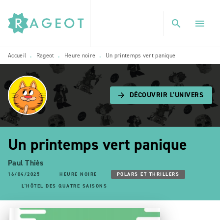
MENU
RECHERCHE
CONTENU
search
menu
PIED DE PAGE
Accueil
Rageot
Heure noire
Un printemps vert panique
•
•
•
DÉCOUVRIR L'UNIVERS
arrow_forward
Un printemps vert panique
Paul Thiès
16/04/2025
HEURE NOIRE
POLARS ET THRILLERS
L'HÔTEL DES QUATRE SAISONS