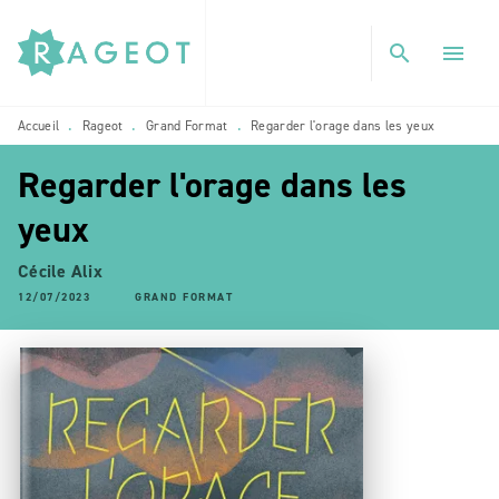
MENU
RECHERCHE
CONTENU
search
menu
PIED DE PAGE
Accueil
Rageot
Grand Format
Regarder l'orage dans les yeux
•
•
•
Regarder l'orage dans les
yeux
Cécile Alix
12/07/2023
GRAND FORMAT