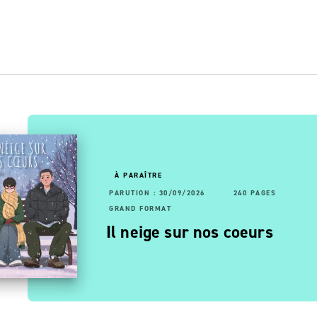
OUVEAUTÉ
À PARAÎTRE
RUTION : 24/06/2026
68 PAGES
PARUTION : 30/09/2026
192 PAGES
240 PAGES
AND FORMAT
GRAND FORMAT
vagues
a 6ème sans problème
Il neige sur nos coeurs