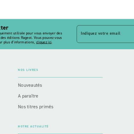
tter
Indiquez votre email
quement utilisée pour vous envoyer des
s des éditions Rageot. Vous pouvez vous
r plus d’informations,
cliquez ici
.
NOS LIVRES
Nouveautés
A paraître
Nos titres primés
NOTRE ACTUALITÉ