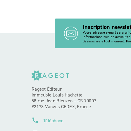
Inscription newsle
Votre adresse e-mail sera uni
informations sur les actualité
désinscrire à tout moment. Pou
Rageot Éditeur
Immeuble Louis Hachette
58 rue Jean Bleuzen – CS 70007
92178 Vanves CEDEX, France
phone
Téléphone