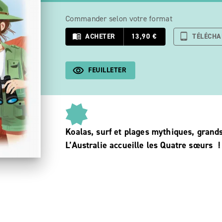
Commander selon votre format
menu_book
ACHETER
13,90 €
tablet_android
TÉLÉCH
FEUILLETER
Koalas, surf et plages mythiques, gra
L’Australie accueille les Quatre sœurs !