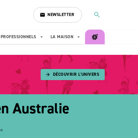
search
NEWSLETTER
email
search
PROFESSIONNELS
LA MAISON
arrow_drop_down
arrow_drop_down
DÉCOUVRIR L'UNIVERS
arrow_forward
n Australie
RS