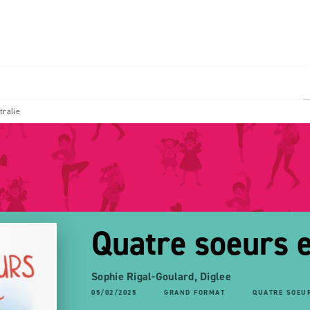
PIED DE PAGE
tralie
Quatre soeurs e
Sophie Rigal-Goulard
,
Diglee
05/02/2025
GRAND FORMAT
QUATRE SOEU