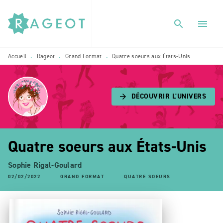
MENU
RECHERCHE
CONTENU
search
menu
PIED DE PAGE
Accueil
Rageot
Grand Format
Quatre soeurs aux États-Unis
•
•
•
DÉCOUVRIR L'UNIVERS
arrow_forward
Quatre soeurs aux États-Unis
Sophie Rigal-Goulard
02/02/2022
GRAND FORMAT
QUATRE SOEURS