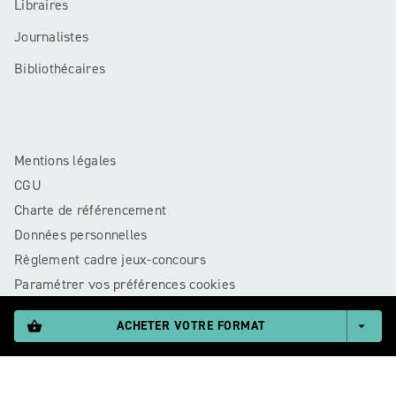
Libraires
Journalistes
Bibliothécaires
Mentions légales
CGU
Charte de référencement
Données personnelles
Règlement cadre jeux-concours
Paramétrer vos préférences cookies
ACHETER VOTRE FORMAT
shopping_basket
arrow_drop_down
RAGEOT© 2026