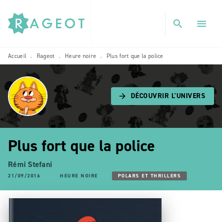
MENU
RECHERCHE
CONTENU
search
menu
PIED DE PAGE
Accueil
Rageot
Heure noire
Plus fort que la police
•
•
•
DÉCOUVRIR L'UNIVERS
arrow_forward
Plus fort que la police
Rémi Stefani
21/09/2016
HEURE NOIRE
POLARS ET THRILLERS