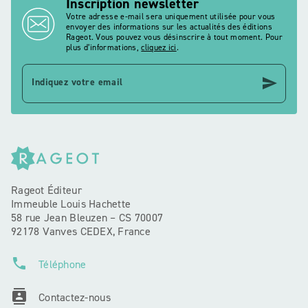
Inscription newsletter
Votre adresse e-mail sera uniquement utilisée pour vous
envoyer des informations sur les actualités des éditions
Rageot. Vous pouvez vous désinscrire à tout moment. Pour
plus d’informations,
cliquez ici
.
send
Indiquez votre email
Rageot Éditeur
Immeuble Louis Hachette
58 rue Jean Bleuzen – CS 70007
92178 Vanves CEDEX, France
phone
Téléphone
contacts
Contactez-nous