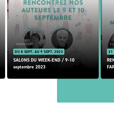
ÉVÈNEMENT
ÉV
DU 8 SEPT. AU 9 SEPT. 2023
21
SALONS DU WEEK-END / 9-10
RE
septembre 2023
FA