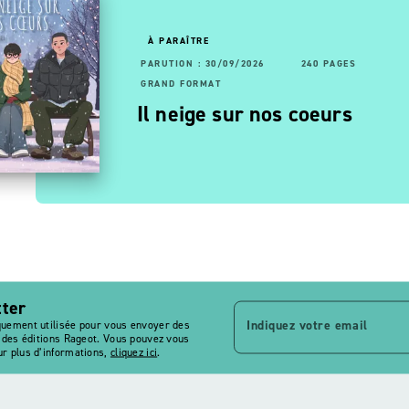
OUVEAUTÉ
À PARAÎTRE
RUTION : 24/06/2026
68 PAGES
PARUTION : 30/09/2026
192 PAGES
240 PAGES
AND FORMAT
GRAND FORMAT
vagues
a 6ème sans problème
Il neige sur nos coeurs
tter
Indiquez votre email
quement utilisée pour vous envoyer des
s des éditions Rageot. Vous pouvez vous
r plus d’informations,
cliquez ici
.