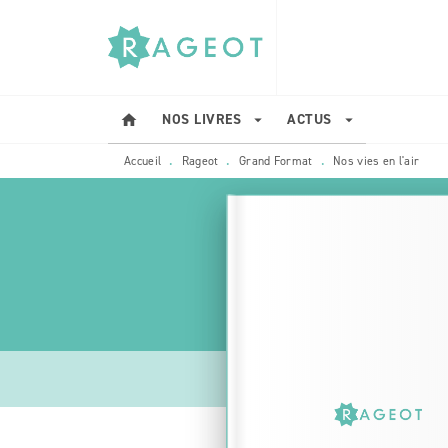
MENU
RECHERCHE
CONTENU
NOS LIVRES
ACTUS
home
arrow_drop_down
arrow_drop_down
Accueil
Rageot
Grand Format
Nos vies en l'air
•
•
•