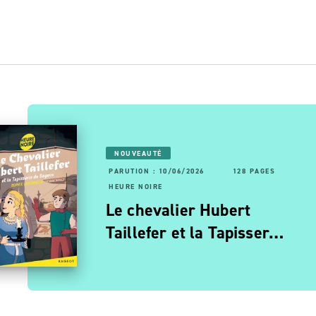
NOUVEAUTÉ
PARUTION : 10/06/2026
128 PAGES
RUTION : 06/11/2025
56 PAGES
160 PAGES
HEURE NOIRE
URE NOIRE
Le chevalier Hubert
oulée d'enfer
Taillefer et la Tapisser…