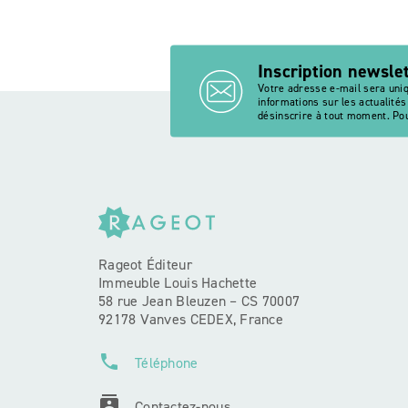
Inscription newsle
Votre adresse e-mail sera uni
informations sur les actualité
désinscrire à tout moment. Pou
Rageot Éditeur
Immeuble Louis Hachette
58 rue Jean Bleuzen – CS 70007
92178 Vanves CEDEX, France
phone
Téléphone
contacts
Contactez-nous