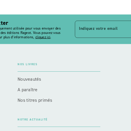
tter
Indiquez votre email
quement utilisée pour vous envoyer des
s des éditions Rageot. Vous pouvez vous
r plus d’informations,
cliquez ici
.
NOS LIVRES
Nouveautés
A paraître
Nos titres primés
NOTRE ACTUALITÉ