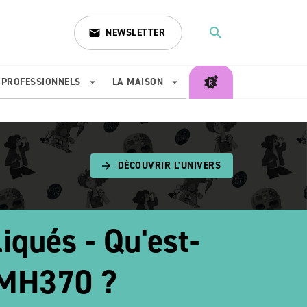
search
NEWSLETTER
email
search
PROFESSIONNELS
LA MAISON
arrow_drop_down
arrow_drop_down
DÉCOUVRIR L'UNIVERS
arrow_forward
iqués - Qu'est-
l MH370 ?