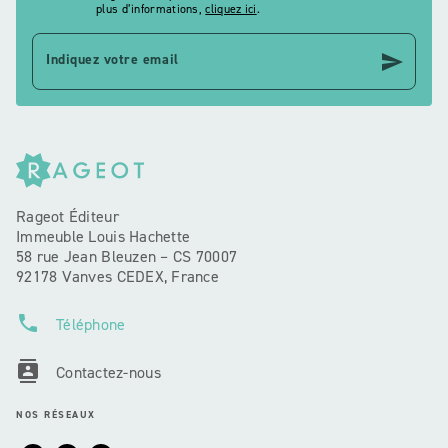
plus d’informations,
cliquez ici
.
send
Indiquez votre email
Rageot Éditeur
Immeuble Louis Hachette
58 rue Jean Bleuzen – CS 70007
92178 Vanves CEDEX, France
phone
Téléphone
contacts
Contactez-nous
NOS RÉSEAUX