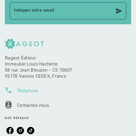
send
Indiquez votre email
Rageot Éditeur
Immeuble Louis Hachette
58 rue Jean Bleuzen – CS 70007
92178 Vanves CEDEX, France
phone
Téléphone
contacts
Contactez-nous
NOS RÉSEAUX