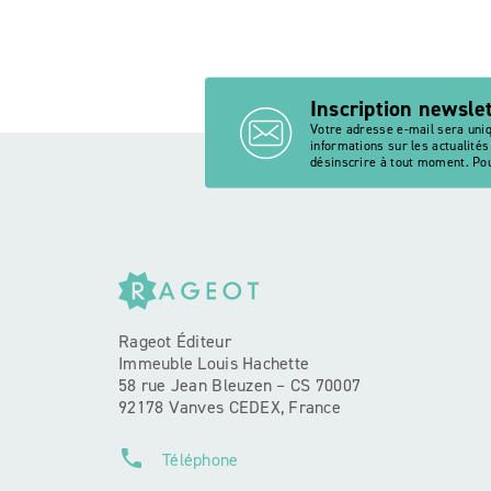
Inscription newsle
Votre adresse e-mail sera uni
informations sur les actualité
désinscrire à tout moment. Pou
Rageot Éditeur
Immeuble Louis Hachette
58 rue Jean Bleuzen – CS 70007
92178 Vanves CEDEX, France
phone
Téléphone