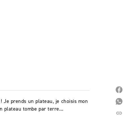
P
 ! Je prends un plateau, je choisis mon
P
on plateau tombe par terre…
link
C