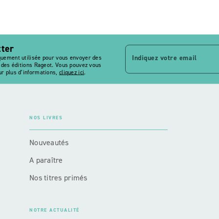
tter
Indiquez votre email
quement utilisée pour vous envoyer des
s des éditions Rageot. Vous pouvez vous
r plus d’informations,
cliquez ici
.
NOS LIVRES
Nouveautés
A paraître
Nos titres primés
NOTRE ACTUALITÉ