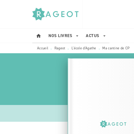
MENU
RECHERCHE
CONTENU
NOS LIVRES
ACTUS
home
arrow_drop_down
arrow_drop_down
Accueil
Rageot
L'école d'Agathe
Ma cantine de CP
•
•
•