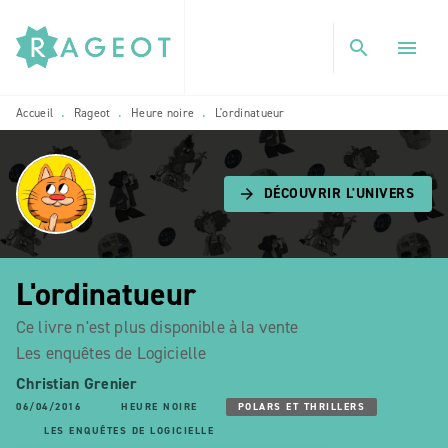
MENU
RECHERCHE
CONTENU
search
menu
PIED DE PAGE
Accueil
Rageot
Heure noire
L'ordinatueur
•
•
•
DÉCOUVRIR L'UNIVERS
arrow_forward
L'ordinatueur
Ce livre n'est plus disponible à la vente
Les enquêtes de Logicielle
Christian Grenier
06/04/2016
HEURE NOIRE
POLARS ET THRILLERS
LES ENQUÊTES DE LOGICIELLE