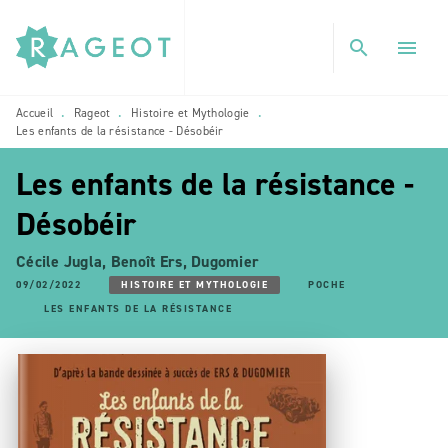
MENU
RECHERCHE
CONTENU
search
menu
PIED DE PAGE
Accueil
Rageot
Histoire et Mythologie
•
•
•
Les enfants de la résistance - Désobéir
Les enfants de la résistance -
Désobéir
Cécile Jugla
,
Benoît Ers
,
Dugomier
09/02/2022
HISTOIRE ET MYTHOLOGIE
POCHE
LES ENFANTS DE LA RÉSISTANCE