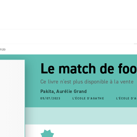
PIED DE PAGE
Enzo
Le match de foo
Ce livre n'est plus disponible à la vente
Pakita
,
Aurélie Grand
05/07/2023
L'ÉCOLE D'AGATHE
L'ÉCOLE D'