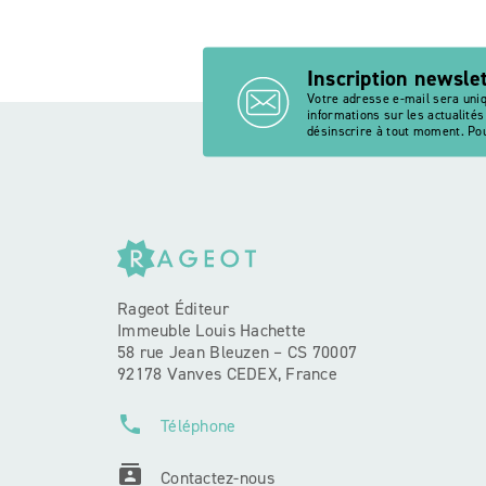
Inscription newsle
Votre adresse e-mail sera uni
informations sur les actualité
désinscrire à tout moment. Pou
Rageot Éditeur
Immeuble Louis Hachette
58 rue Jean Bleuzen – CS 70007
92178 Vanves CEDEX, France
phone
Téléphone
contacts
Contactez-nous