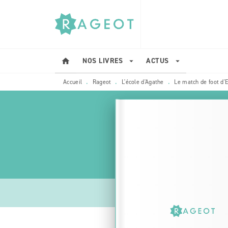
MENU
RECHERCHE
CONTENU
NOS LIVRES
ACTUS
home
arrow_drop_down
arrow_drop_down
Accueil
Rageot
L'école d'Agathe
Le match de foot d'
•
•
•