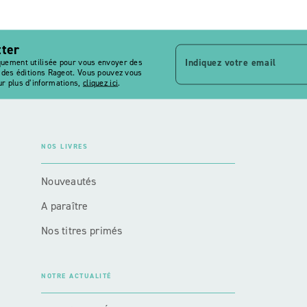
tter
Indiquez votre email
quement utilisée pour vous envoyer des
s des éditions Rageot. Vous pouvez vous
r plus d’informations,
cliquez ici
.
NOS LIVRES
Nouveautés
A paraître
Nos titres primés
NOTRE ACTUALITÉ