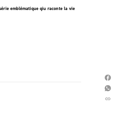
érie emblématique qiu raconte la vie
P
P
link
C