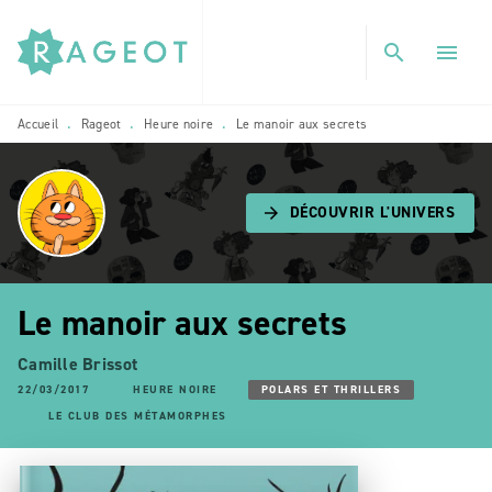
MENU
RECHERCHE
CONTENU
search
menu
PIED DE PAGE
Accueil
Rageot
Heure noire
Le manoir aux secrets
•
•
•
DÉCOUVRIR L'UNIVERS
arrow_forward
Le manoir aux secrets
Camille Brissot
22/03/2017
HEURE NOIRE
POLARS ET THRILLERS
LE CLUB DES MÉTAMORPHES