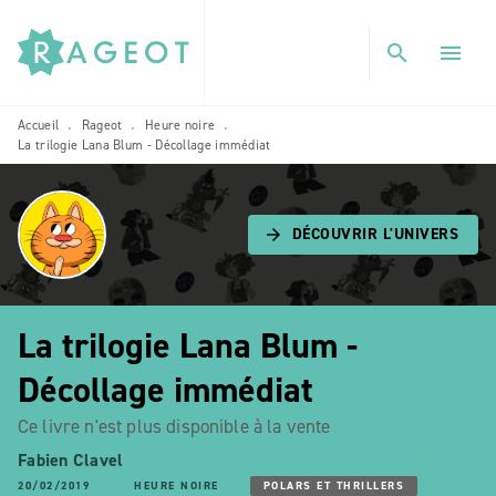
MENU
RECHERCHE
CONTENU
search
menu
PIED DE PAGE
Accueil
Rageot
Heure noire
•
•
•
La trilogie Lana Blum - Décollage immédiat
DÉCOUVRIR L'UNIVERS
arrow_forward
La trilogie Lana Blum -
Décollage immédiat
Ce livre n'est plus disponible à la vente
Fabien Clavel
20/02/2019
HEURE NOIRE
POLARS ET THRILLERS