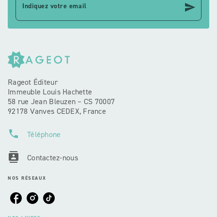
send
Indiquez votre email
Rageot Éditeur
Immeuble Louis Hachette
58 rue Jean Bleuzen – CS 70007
92178 Vanves CEDEX, France
phone
Téléphone
contacts
Contactez-nous
NOS RÉSEAUX