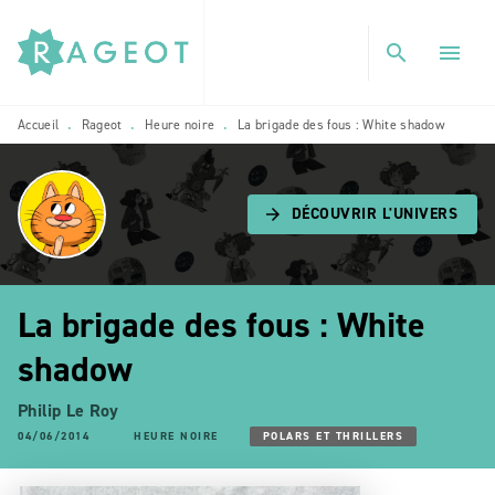
MENU
RECHERCHE
CONTENU
search
menu
PIED DE PAGE
Accueil
Rageot
Heure noire
La brigade des fous : White shadow
•
•
•
DÉCOUVRIR L'UNIVERS
arrow_forward
La brigade des fous : White
shadow
Philip Le Roy
04/06/2014
HEURE NOIRE
POLARS ET THRILLERS