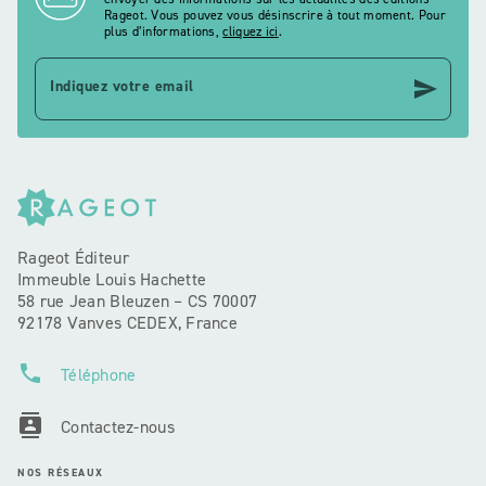
Rageot. Vous pouvez vous désinscrire à tout moment. Pour
plus d’informations,
cliquez ici
.
send
Indiquez votre email
Rageot Éditeur
Immeuble Louis Hachette
58 rue Jean Bleuzen – CS 70007
92178 Vanves CEDEX, France
phone
Téléphone
contacts
Contactez-nous
NOS RÉSEAUX