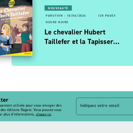
NOUVEAUTÉ
PARUTION : 10/06/2026
128 PAGES
RUTION : 06/11/2025
56 PAGES
160 PAGES
HEURE NOIRE
URE NOIRE
Le chevalier Hubert
oulée d'enfer
Taillefer et la Tapisser…
tter
Indiquez votre email
quement utilisée pour vous envoyer des
s des éditions Rageot. Vous pouvez vous
r plus d’informations,
cliquez ici
.