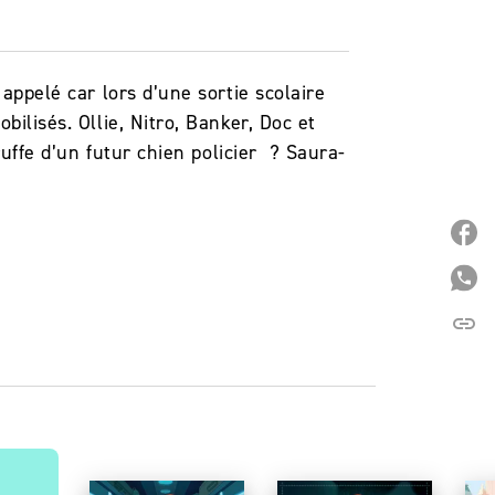
appelé car lors d’une sortie scolaire
bilisés. Ollie, Nitro, Banker, Doc et
truffe d’un futur chien policier ? Saura-
P
P
link
C