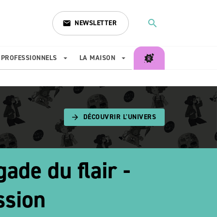
search
NEWSLETTER
email
search
PROFESSIONNELS
LA MAISON
arrow_drop_down
arrow_drop_down
DÉCOUVRIR L'UNIVERS
arrow_forward
gade du flair -
ssion