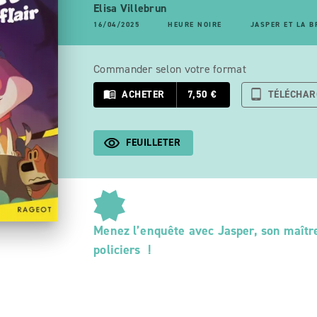
Elisa Villebrun
16/04/2025
HEURE NOIRE
JASPER ET LA B
Commander selon votre format
menu_book
ACHETER
7,50 €
tablet_android
TÉLÉCHAR
FEUILLETER
Menez l’enquête avec Jasper, son maître
policiers !