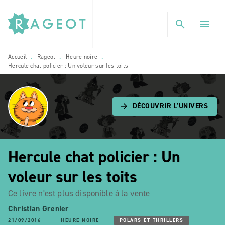
MENU
RECHERCHE
CONTENU
search
menu
PIED DE PAGE
Accueil
Rageot
Heure noire
•
•
•
Hercule chat policier : Un voleur sur les toits
DÉCOUVRIR L'UNIVERS
arrow_forward
Hercule chat policier : Un
voleur sur les toits
Ce livre n'est plus disponible à la vente
Christian Grenier
21/09/2016
HEURE NOIRE
POLARS ET THRILLERS