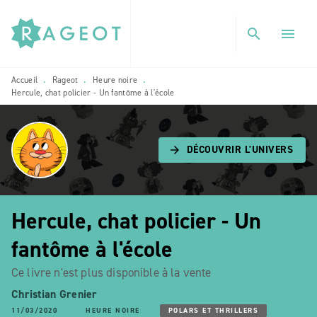
MENU
RECHERCHE
CONTENU
search
menu
PIED DE PAGE
Accueil
Rageot
Heure noire
•
•
•
Hercule, chat policier - Un fantôme à l'école
DÉCOUVRIR L'UNIVERS
arrow_forward
Hercule, chat policier - Un
fantôme à l'école
Ce livre n'est plus disponible à la vente
Christian Grenier
11/03/2020
HEURE NOIRE
POLARS ET THRILLERS