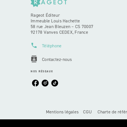
Rageot Éditeur
Immeuble Louis Hachette
58 rue Jean Bleuzen – CS 70007
92178 Vanves CEDEX, France
phone
Téléphone
contacts
Contactez-nous
NOS RÉSEAUX
Mentions légales
CGU
Charte de réf