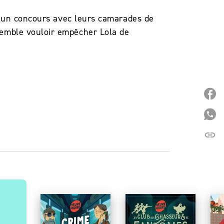
t un concours avec leurs camarades de
emble vouloir empêcher Lola de
P
P
link
C