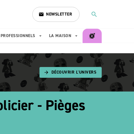
search
NEWSLETTER
email
search
PROFESSIONNELS
LA MAISON
arrow_drop_down
arrow_drop_down
DÉCOUVRIR L'UNIVERS
arrow_forward
licier - Pièges