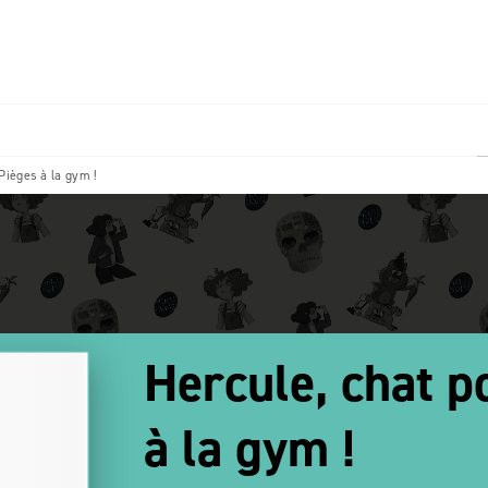
PIED DE PAGE
 Pièges à la gym !
Hercule, chat po
à la gym !