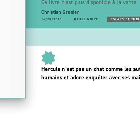
Ce livre n'est plus disponible à la vente
Christian Grenier
16/08/2018
HEURE NOIRE
POLARS ET THRI
Hercule n’est pas un chat comme les aut
humains et adore enquêter avec ses maît