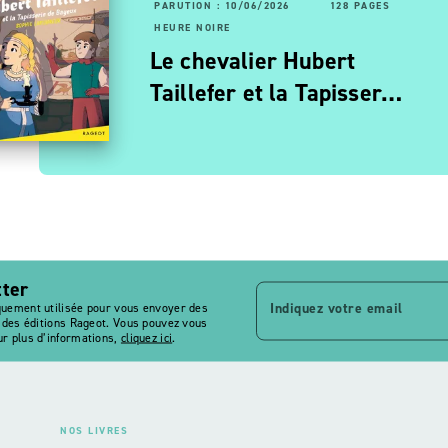
PARUTION : 10/06/2026
128 PAGES
RUTION : 06/11/2025
56 PAGES
160 PAGES
HEURE NOIRE
URE NOIRE
Le chevalier Hubert
oulée d'enfer
Taillefer et la Tapisser…
tter
Indiquez votre email
quement utilisée pour vous envoyer des
s des éditions Rageot. Vous pouvez vous
r plus d’informations,
cliquez ici
.
NOS LIVRES