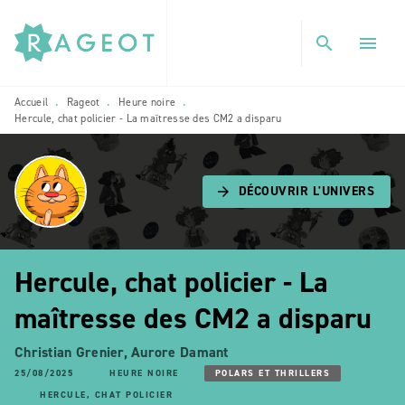
MENU
RECHERCHE
CONTENU
search
menu
PIED DE PAGE
Accueil
Rageot
Heure noire
•
•
•
Hercule, chat policier - La maîtresse des CM2 a disparu
DÉCOUVRIR L'UNIVERS
arrow_forward
Hercule, chat policier - La
maîtresse des CM2 a disparu
Christian Grenier
,
Aurore Damant
25/08/2025
HEURE NOIRE
POLARS ET THRILLERS
HERCULE, CHAT POLICIER