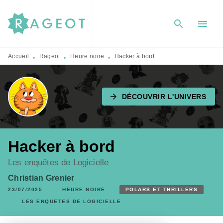
MENU
RECHERCHE
CONTENU
search
menu
PIED DE PAGE
Accueil
Rageot
Heure noire
Hacker à bord
•
•
•
arrow_forward
DÉCOUVRIR L'UNIVERS
Hacker à bord
Les enquêtes de Logicielle
Christian Grenier
23/07/2025
HEURE NOIRE
POLARS ET THRILLERS
LES ENQUÊTES DE LOGICIELLE