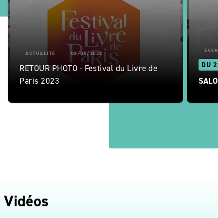
ÉVÈ
ACTUALITÉ
02/05/2023
DU 2
RETOUR PHOTO - Festival du Livre de
Paris 2023
SALO
Vidéos