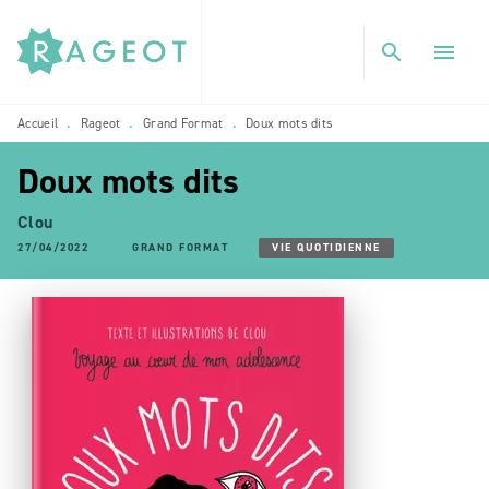
MENU
RECHERCHE
CONTENU
search
menu
PIED DE PAGE
Accueil
Rageot
Grand Format
Doux mots dits
•
•
•
Doux mots dits
Clou
27/04/2022
GRAND FORMAT
VIE QUOTIDIENNE