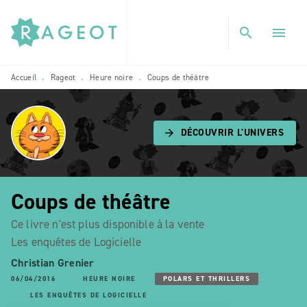
MENU
RECHERCHE
CONTENU
search
menu
PIED DE PAGE
Accueil
Rageot
Heure noire
Coups de théâtre
•
•
•
DÉCOUVRIR L'UNIVERS
arrow_forward
Coups de théâtre
Ce livre n'est plus disponible à la vente
Les enquêtes de Logicielle
Christian Grenier
06/04/2016
HEURE NOIRE
POLARS ET THRILLERS
LES ENQUÊTES DE LOGICIELLE