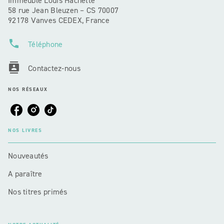
Immeuble Louis Hachette
58 rue Jean Bleuzen – CS 70007
92178 Vanves CEDEX, France
phone
Téléphone
contacts
Contactez-nous
NOS RÉSEAUX
NOS LIVRES
Nouveautés
A paraître
Nos titres primés