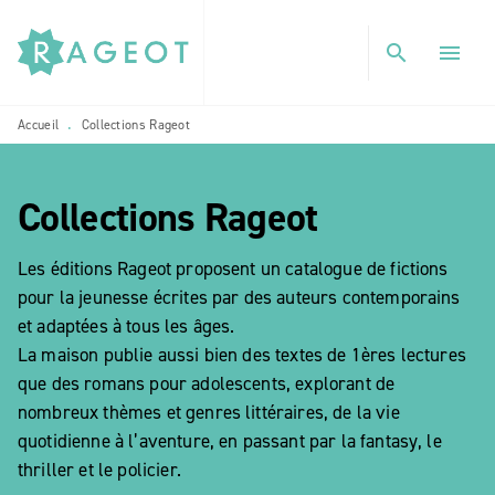
MENU
RECHERCHE
CONTENU
search
menu
PIED DE PAGE
Accueil
Collections Rageot
•
Collections Rageot
etoile_blanch
Les éditions Rageot proposent un catalogue de fictions
pour la jeunesse écrites par des auteurs contemporains
et adaptées à tous les âges.
La maison publie aussi bien des textes de 1ères lectures
que des romans pour adolescents, explorant de
nombreux thèmes et genres littéraires, de la vie
quotidienne à l’aventure, en passant par la fantasy, le
thriller et le policier.