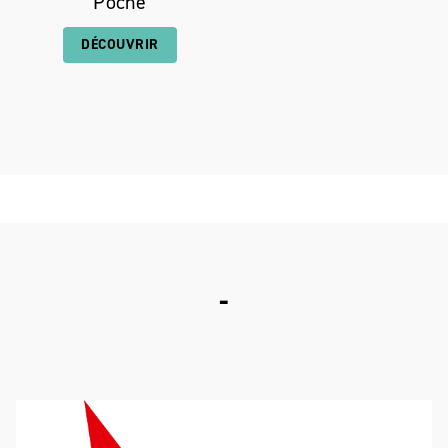
Poche
DÉCOUVRIR
bannerH2Lin
-