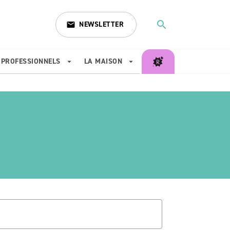
search
NEWSLETTER
email
search
PROFESSIONNELS
LA MAISON
arrow_drop_down
arrow_drop_down