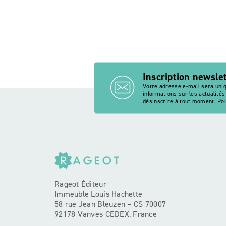
f
Inscription newsle
Votre adresse e-mail sera uni
informations sur les actualité
désinscrire à tout moment. Pou
Rageot Éditeur
Immeuble Louis Hachette
58 rue Jean Bleuzen – CS 70007
92178 Vanves CEDEX, France