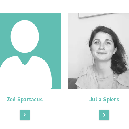
Zoé Spartacus
Julia Spiers
chevron_right
chevron_right