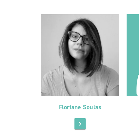
Floriane Soulas
chevron_right