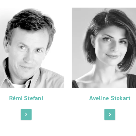
Rémi Stefani
Aveline Stokart
chevron_right
chevron_right