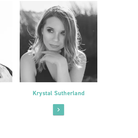
Krystal Sutherland
chevron_right