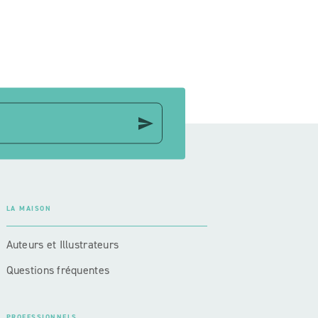
ge
send
LA MAISON
Auteurs et Illustrateurs
Questions fréquentes
PROFESSIONNELS