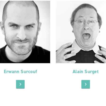
Erwann Surcouf
Alain Surget
chevron_right
chevron_right