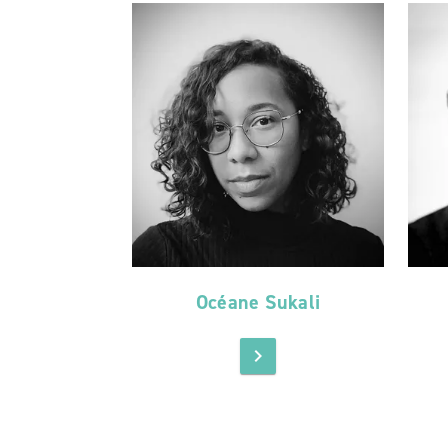
Océane Sukali
chevron_right