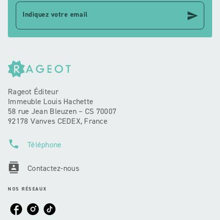
send
Indiquez votre email
Rageot Éditeur
Immeuble Louis Hachette
58 rue Jean Bleuzen – CS 70007
92178 Vanves CEDEX, France
phone
Téléphone
contacts
Contactez-nous
NOS RÉSEAUX