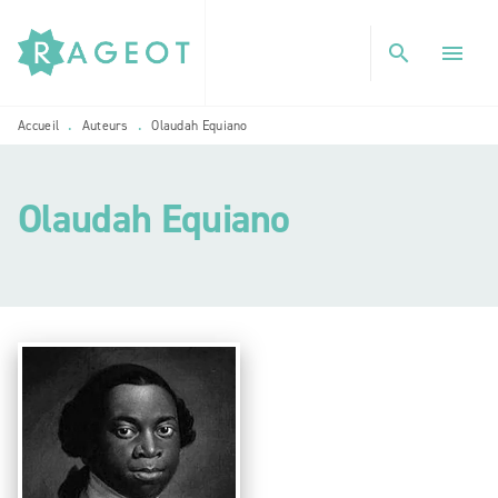
MENU
RECHERCHE
CONTENU
search
menu
PIED DE PAGE
Accueil
Auteurs
Olaudah Equiano
•
•
Olaudah Equiano