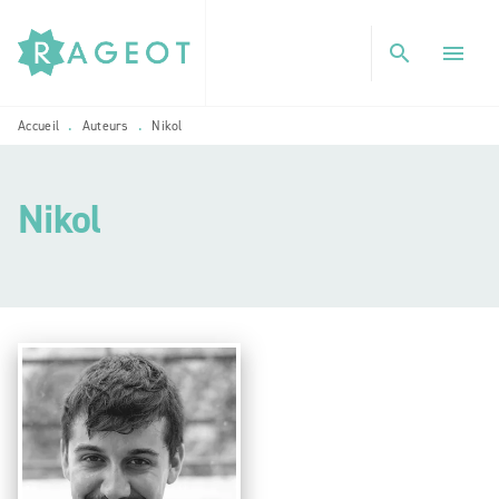
MENU
RECHERCHE
CONTENU
search
menu
PIED DE PAGE
Accueil
Auteurs
Nikol
•
•
Nikol