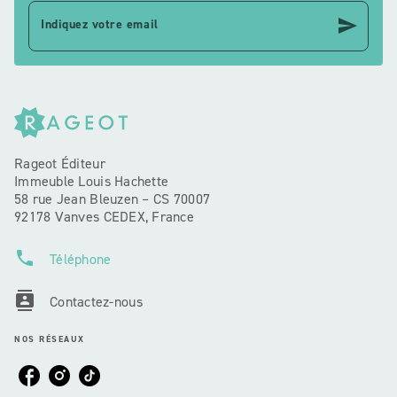
send
Indiquez votre email
Rageot Éditeur
Immeuble Louis Hachette
58 rue Jean Bleuzen – CS 70007
92178 Vanves CEDEX, France
phone
Téléphone
contacts
Contactez-nous
NOS RÉSEAUX