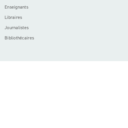
Enseignants
Libraires
Journalistes
Bibliothécaires
Mentions légales
CGU
Charte de référencement
Données personnelles
Règlement cadre jeux-concours
Paramétrer vos préférences cookies