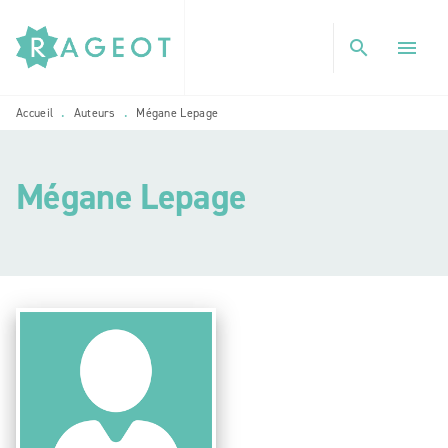
MENU
RECHERCHE
CONTENU
search
menu
PIED DE PAGE
Accueil
Auteurs
Mégane Lepage
•
•
Mégane Lepage