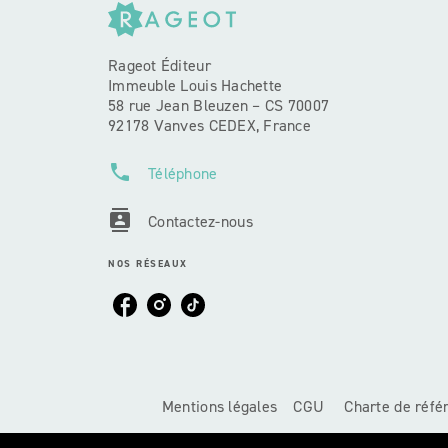
Rageot Éditeur
Immeuble Louis Hachette
58 rue Jean Bleuzen – CS 70007
92178 Vanves CEDEX, France
phone
Téléphone
contacts
Contactez-nous
NOS RÉSEAUX
Mentions légales
CGU
Charte de réf