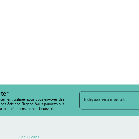
tter
Indiquez votre email
quement utilisée pour vous envoyer des
s des éditions Rageot. Vous pouvez vous
r plus d’informations,
cliquez ici
.
NOS LIVRES