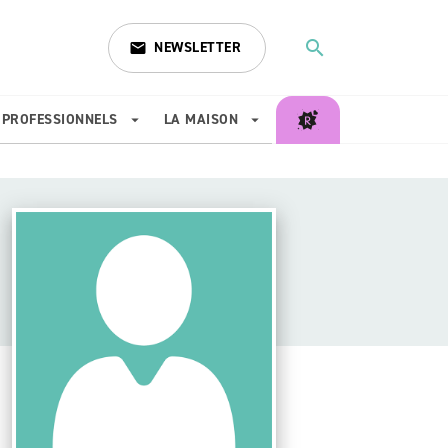
search
NEWSLETTER
email
search
PROFESSIONNELS
LA MAISON
arrow_drop_down
arrow_drop_down