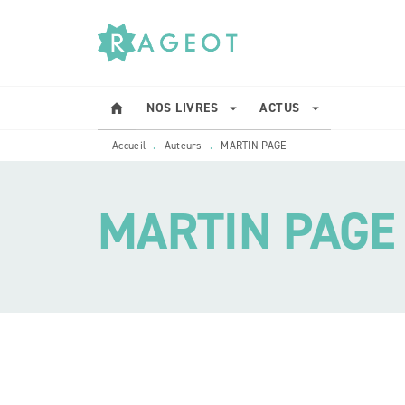
MENU
RECHERCHE
CONTENU
NOS LIVRES
ACTUS
home
arrow_drop_down
arrow_drop_down
Accueil
Auteurs
MARTIN PAGE
•
•
MARTIN PAGE