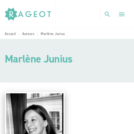
MENU
RECHERCHE
CONTENU
search
menu
PIED DE PAGE
Accueil
Auteurs
Marlène Junius
•
•
Marlène Junius