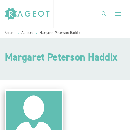
MENU
RECHERCHE
CONTENU
search
menu
PIED DE PAGE
Accueil
Auteurs
Margaret Peterson Haddix
•
•
Margaret Peterson Haddix